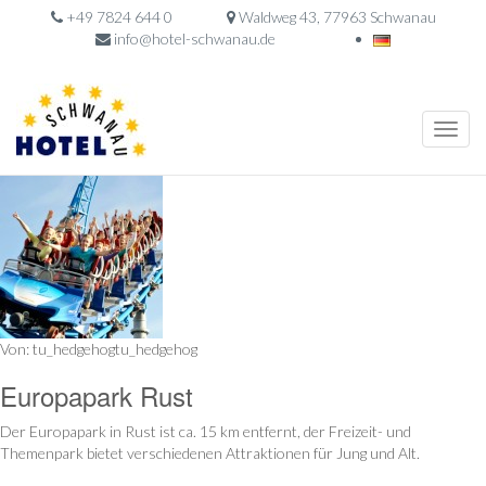
+49 7824 644 0
Waldweg 43, 77963 Schwanau
info@hotel-schwanau.de
Toggle
naviga
Von: tu_hedgehogtu_hedgehog
Europapark Rust
Der Europapark in Rust ist ca. 15 km entfernt, der Freizeit- und
Themenpark bietet verschiedenen Attraktionen für Jung und Alt.