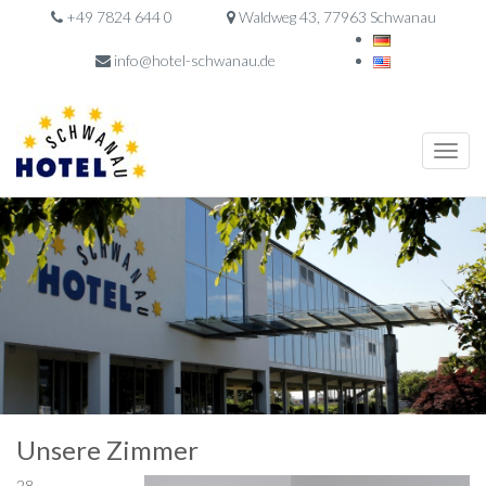
+49 7824 644 0
Waldweg 43, 77963 Schwanau
info@hotel-schwanau.de
Toggle
naviga
Unsere Zimmer
28