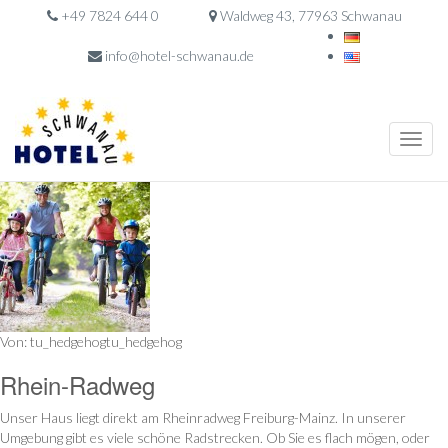
+49 7824 644 0
Waldweg 43, 77963 Schwanau
info@hotel-schwanau.de
Toggle
naviga
Von: tu_hedgehogtu_hedgehog
Rhein-Radweg
Unser Haus liegt direkt am Rheinradweg Freiburg-Mainz. In unserer
Umgebung gibt es viele schöne Radstrecken. Ob Sie es flach mögen, oder